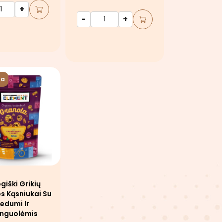
+
-
+
ta
giški Grikių
s Kąsniukai Su
edumi Ir
nguolėmis