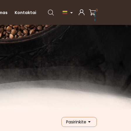
0
imas
Kontaktai


Pasirinkite