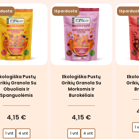
rduota
Išparduota
Išparduo
kologiška Pustų
Ekologiška Pustų
Ekolo
rikių Granola Su
Grikių Granola Su
Griki
Obuoliais Ir
Morkomis Ir
B
Spanguolėmis
Burokėliais
4,15 €
4,15 €
1 
1 vnt
4 vnt
1 vnt
4 vnt