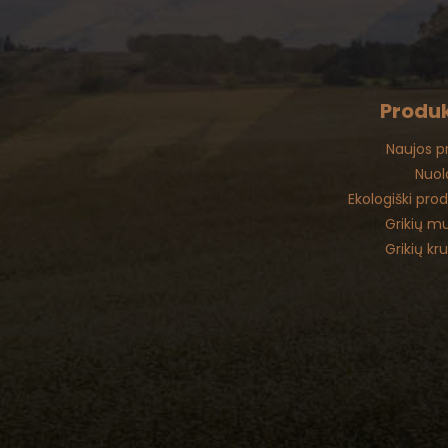
Produk
Naujos p
Nuol
Ekologiški pro
Grikių mu
Grikių kr