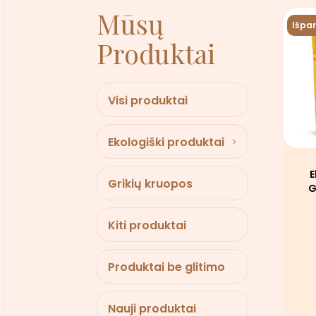
Mūsų
Išpa
Produktai
Visi produktai
Ekologiški produktai
E
Grikių kruopos
G
Kiti produktai
Produktai be glitimo
Nauji produktai