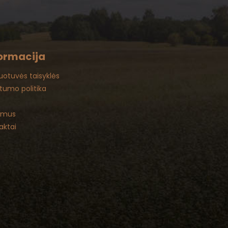
ormacija
uotuvės taisyklės
atumo politika
 mus
aktai