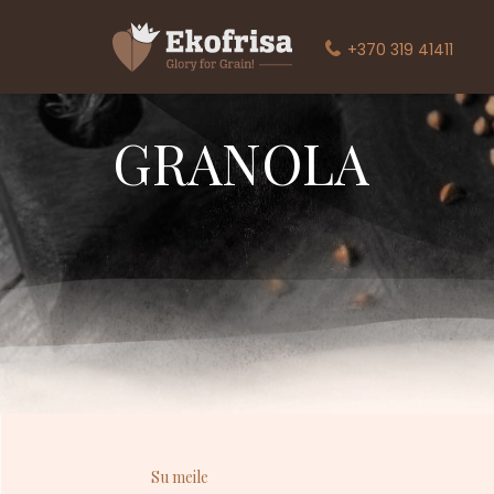
+370 319 41411
GRANOLA
Su meile