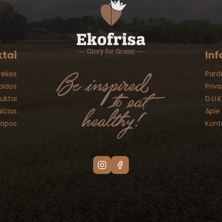
tai
Inf
rekės
Pard
aidos
Priv
duktai
D.U.K
lčias
Apie
uopos
Kont