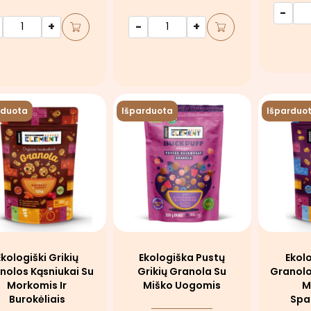
-
+
-
+
rduota
Išparduota
Išparduo
Ekologiški Grikių
Ekologiška Pustų
Ekolo
nolos Kąsniukai Su
Grikių Granola Su
Granolo
Morkomis Ir
Miško Uogomis
M
Burokėliais
Spa