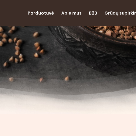
Parduotuvė
Apie mus
B2B
Grūdų supirk