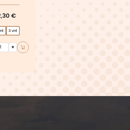
2,30 €
vnt
3 vnt
+