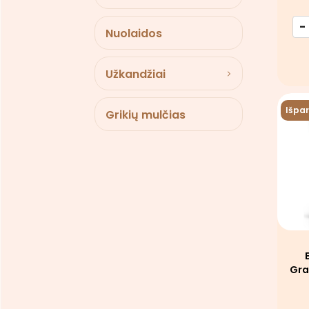
-
Nuolaidos
Užkandžiai
Išpa
Grikių mulčias
Gra