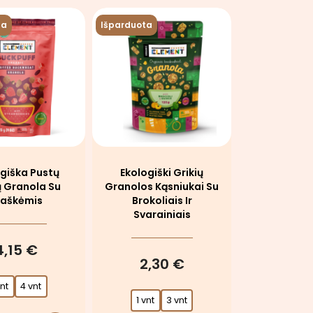
ta
Išparduota
giška Pustų
Ekologiški Grikių
ų Granola Su
Granolos Kąsniukai Su
raškėmis
Brokoliais Ir
Svarainiais
4,15 €
2,30 €
vnt
4 vnt
1 vnt
3 vnt