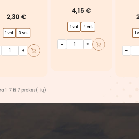
4,15 €
2,30 €
1 vnt
4 vnt
1 vnt
3 vnt
1 
-
+
+
-
 1-7 iš 7 prekės(-ių)