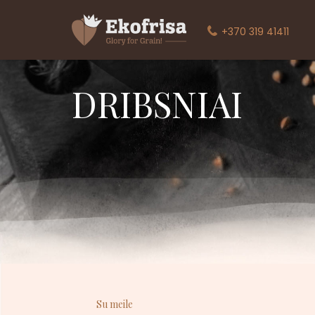
+370 319 41411
DRIBSNIAI
Su meile