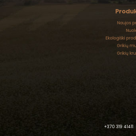
Produk
Naujos p
Nuol
Ekologiški pro
Grikių mu
Grikių kr
+370 319 41411