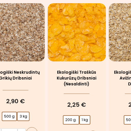
logiški Neskrudintų
Ekologiški Traškūs
Ekologi
Grikių Dribsniai
Kukurūzų Dribsniai
Aviži
(nesaldinti)
D
2,90 €
2,25 €
500 g
3 kg
200 g.
1 kg
50