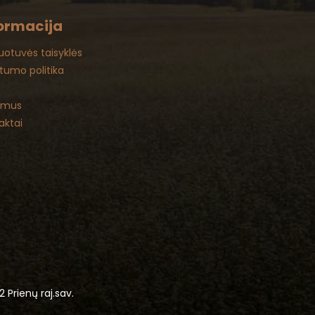
ormacija
uotuvės taisyklės
atumo politika
 mus
aktai
2 Prienų raj.sav.