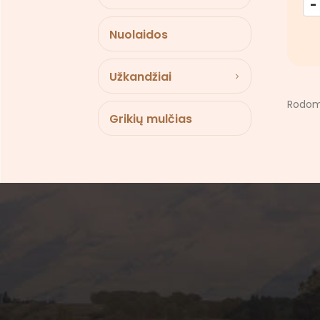
-
Nuolaidos
Užkandžiai
Rodoma
Grikių mulčias