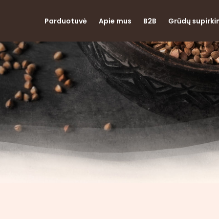
Parduotuvė
Apie mus
B2B
Grūdų supirk