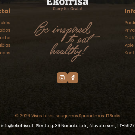
tai
Inf
rekės
Pard
aidos
Priv
duktai
D.U.K
lčias
Apie
uopos
Kont
© 2026 Visos tesės saugomos.
Sprendimas: ITBrolis
info@ekofrisa.lt
Plento g. 39 Naraukelio k., šilavoto sen., LT-5927