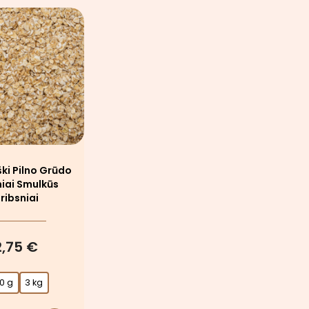
ški Pilno Grūdo
niai Smulkūs
ribsniai
2,75 €
0 g
3 kg