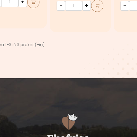
+
-
+
-
 1-3 iš 3 prekės(-ių)