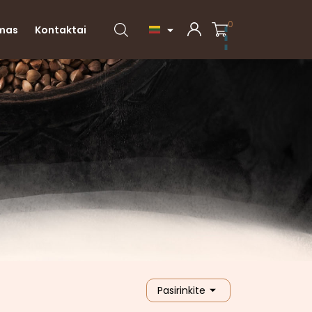
0
imas
Kontaktai


Pasirinkite