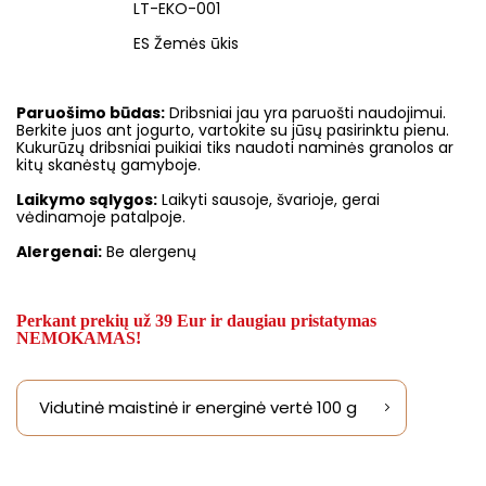
LT-EKO-001
ES Žemės ūkis
Paruošimo būdas:
Dribsniai jau yra paruošti naudojimui.
Berkite juos ant jogurto, vartokite su jūsų pasirinktu pienu.
Kukurūzų dribsniai puikiai tiks naudoti naminės granolos ar
kitų skanėstų gamyboje.
Laikymo sąlygos:
Laikyti sausoje, švarioje, gerai
vėdinamoje patalpoje.
Alergenai:
Be alergenų
Perkant prekių už 39 Eur ir daugiau pristatymas
NEMOKAMAS!
Vidutinė maistinė ir energinė vertė 100 g