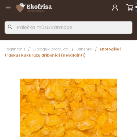

search
Pagrindinis
Ekologiški produktai
Dribsniai
Ekologiški
traškūs kukurūzų dribsniai (nesaldinti)