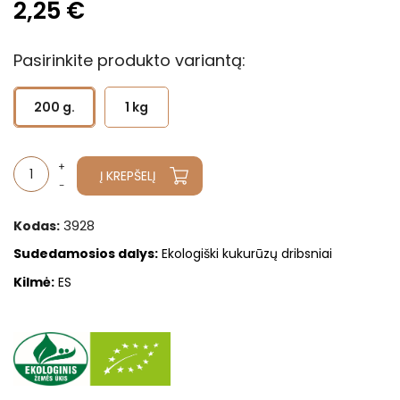
2,25 €
Pasirinkite produkto variantą:
200 g.
1 kg
Į KREPŠELĮ
3928
Kodas:
Sudedamosios dalys
:
Ekologiški kukurūzų dribsniai
Kilmė:
ES