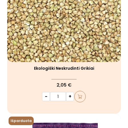
Ekologiški Neskrudinti Grikiai
2,05 €
-
+
Išparduota