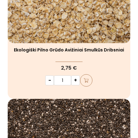
Ekologiški Pilno Grūdo Avižiniai Smulkūs Dribsniai
2,75 €
-
+