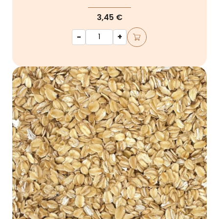
3,45 €
-
+