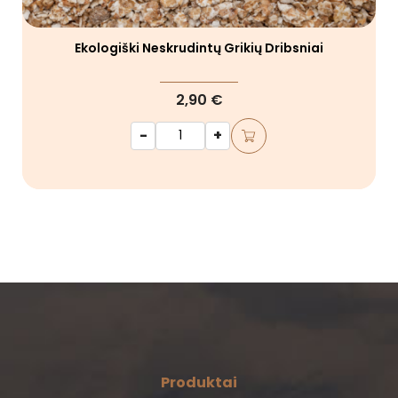
Ekologiški Neskrudintų Grikių Dribsniai
2,90 €
-
+
Produktai