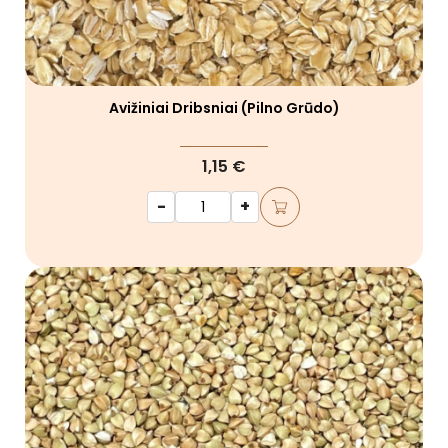
Avižiniai Dribsniai (pilno Grūdo)
1,15 €
-
+