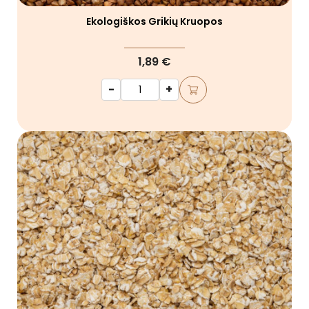
Ekologiškos Grikių Kruopos
1,89 €
-
+