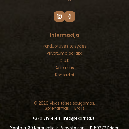
Informacija
Parduotuvės taisyklės
Privatumo politika
D.U.K
Apie mus
Kontaktai
© 2026 Visos tesės saugomos.
Sprendimas: ITBrolis
+370 319 41411
info@ekofrisa.lt
Plento g. 39 Naraukelio k., šilavoto sen., LT-59272 Prienų