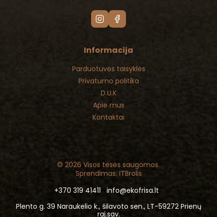
Informacija
Parduotuvės taisyklės
Privatumo politika
D.U.K
Apie mus
Kontaktai
© 2026 Visos tesės saugomos.
Sprendimas: ITBrolis
+370 319 41411
info@ekofrisa.lt
Plento g. 39 Naraukelio k., šilavoto sen., LT-59272 Prienų
raj.sav.