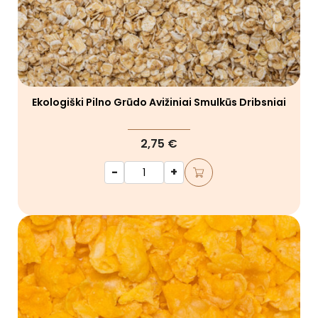
Ekologiški Pilno Grūdo Avižiniai Smulkūs Dribsniai
2,75 €
-
+