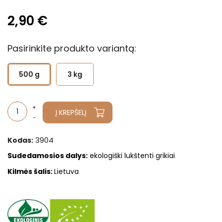
2,90 €
Pasirinkite produkto variantą:
500 g
3 kg
Į KREPŠELĮ
3904
Kodas:
Sudedamosios dalys
:
ekologiški lukštenti grikiai
Kilmės šalis:
Lietuva