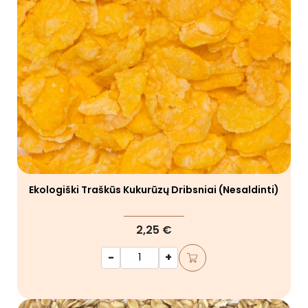
Ekologiški Traškūs Kukurūzų Dribsniai (nesaldinti)
2,25 €
-
+