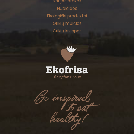
Naujos prekės
Nuolaidos
Ekologiški produktai
Grikių mulčias
Grikių kruopos