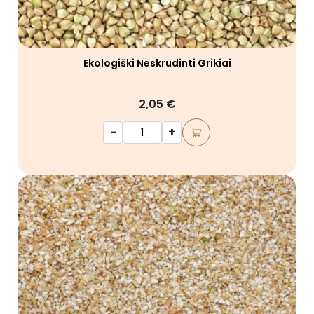
Ekologiški Neskrudinti Grikiai
2,05 €
-
+