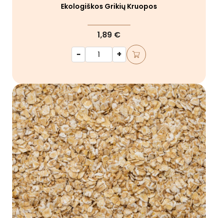
Ekologiškos Grikių Kruopos
1,89 €
-
+