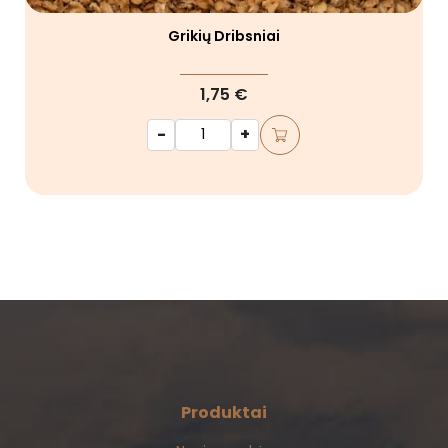
Grikių Dribsniai
1,75 €
-
+
Produktai