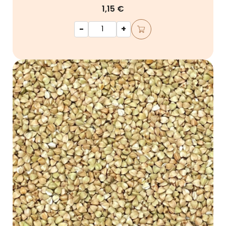
1,15 €
-
+