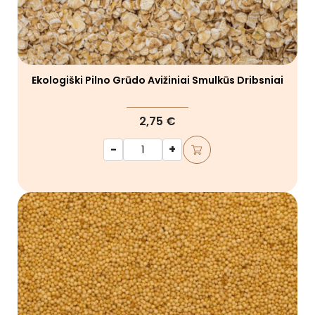
Ekologiški Pilno Grūdo Avižiniai Smulkūs Dribsniai
2,75 €
-
+