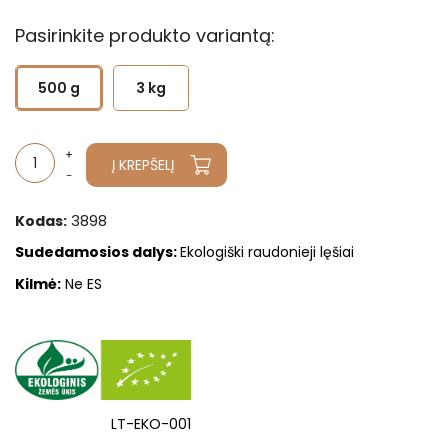
Pasirinkite produkto variantą:
500 g
3 kg
Į KREPŠELĮ
3898
Kodas:
Sudedamosios dalys
:
Ekologiški raudonieji lęšiai
Kilmė:
Ne ES
LT-EKO-001