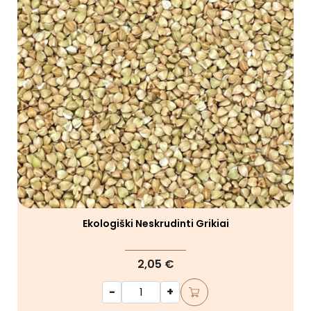
Ekologiški Neskrudinti Grikiai
2,05 €
-
+