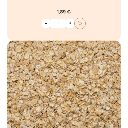
1,89 €
-
+