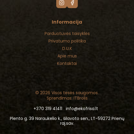
Informacija
Parduotuvės taisyklės
Privatumo politika
D.U.K
Apie mus
Kontaktai
© 2026 Visos tesės saugomos.
Sprendimas: ITBrolis
+370 319 41411
info@ekofrisa.lt
Plento g. 39 Naraukelio k., šilavoto sen., LT-59272 Prienų
raj.sav.