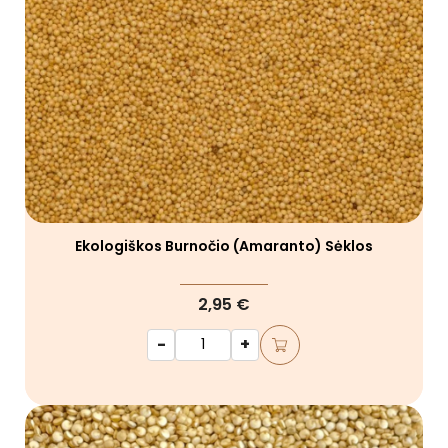
Ekologiškos Burnočio (amaranto) Sėklos
2,95 €
-
+