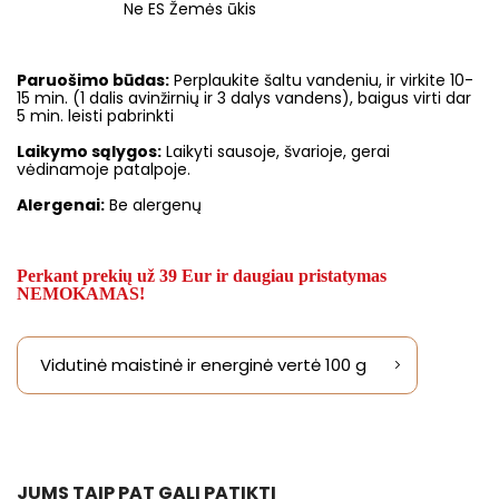
Ne ES Žemės ūkis
Paruošimo būdas:
Perplaukite šaltu vandeniu, ir virkite 10-
15 min. (1 dalis avinžirnių ir 3 dalys vandens), baigus virti dar
5 min. leisti pabrinkti
Laikymo sąlygos:
Laikyti sausoje, švarioje, gerai
vėdinamoje patalpoje.
Alergenai:
Be alergenų
Perkant prekių už 39 Eur ir daugiau pristatymas
NEMOKAMAS!
Vidutinė maistinė ir energinė vertė 100 g
JUMS TAIP PAT GALI PATIKTI