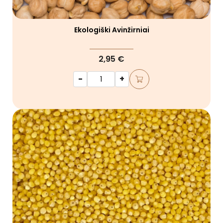
Ekologiški Avinžirniai
2,95 €
-
+