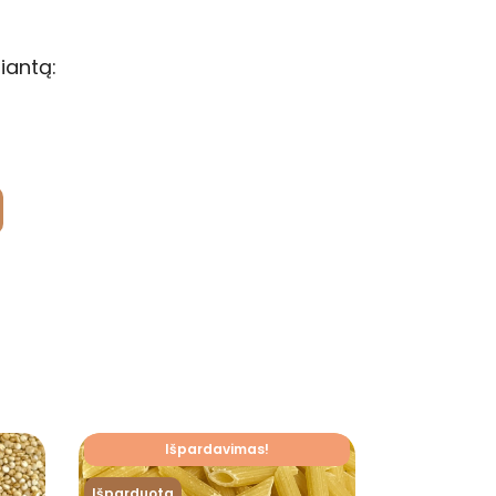
iantą:
Išpardavimas!
Išparduota