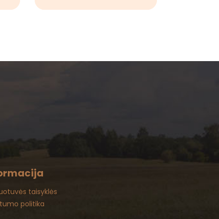
ormacija
uotuvės taisyklės
atumo politika