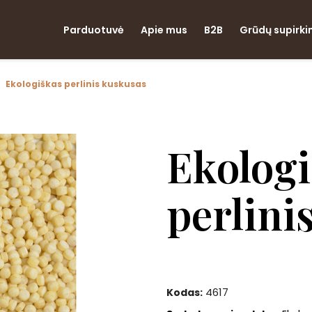
Parduotuvė
Apie mus
B2B
Grūdų supirk
Ekologiškas perlinis kuskusas
Ekologi
perlini
4617
Kodas: