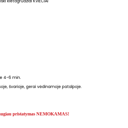
iški kietagrūdžiai KVIEČIAI
ie 4-6 min.
soje, švarioje, gerai vėdinamoje patalpoje.
r daugiau pristatymas NEMOKAMAS!