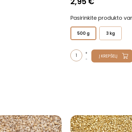
2,95 €
Pasirinkite produkto var
500 g
3 kg
Į KREPŠELĮ