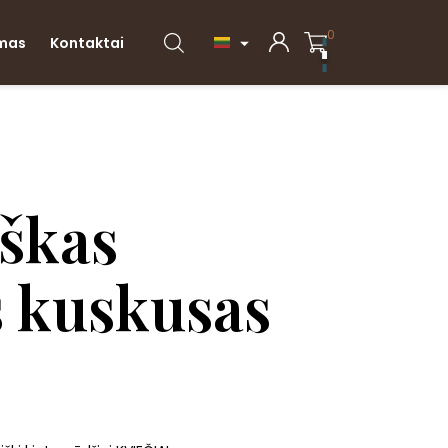
0
imas
Kontaktai

škas
s kuskusas