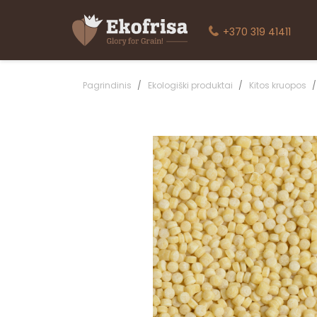
+370 319 41411
Pagrindinis
Ekologiški produktai
Kitos kruopos