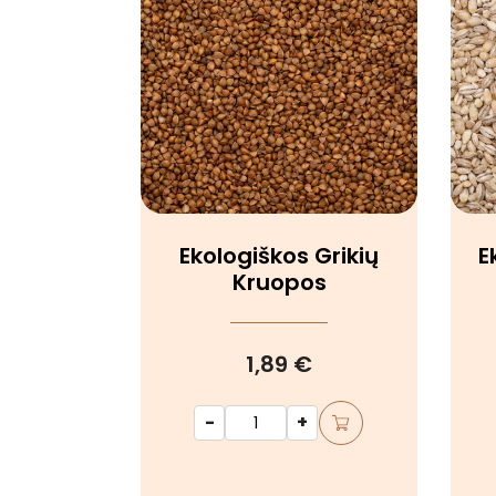
Ekologiškos Grikių
E
Kruopos
1,89 €
-
+