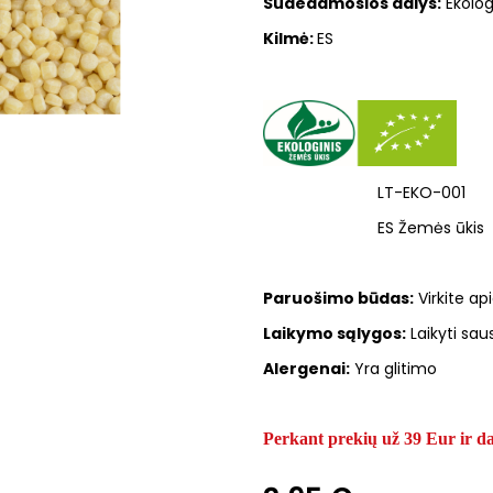
Sudedamosios dalys:
E
kolog
Kilmė:
ES
LT-EKO-001
ES Žemės ūkis
Paruošimo būdas:
Virkite ap
Laikymo sąlygos:
Laikyti sau
Alergenai:
Yra glitimo
Perkant prekių už 39 Eur i