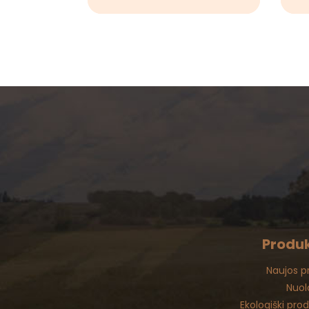
Produk
Naujos p
Nuol
Ekologiški pro