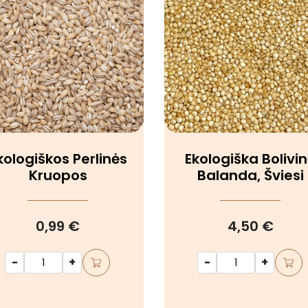
kologiškos Perlinės
Ekologiška Bolivi
Kruopos
Balanda, Šviesi
0,99 €
4,50 €
-
+
-
+