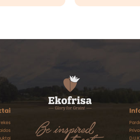
tai
Inf
rekės
Pard
aidos
Priv
duktai
D.U.K