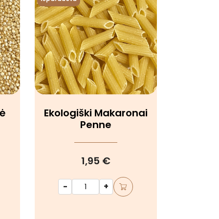
nė
Ekologiški Makaronai
Penne
1,95 €
-
+