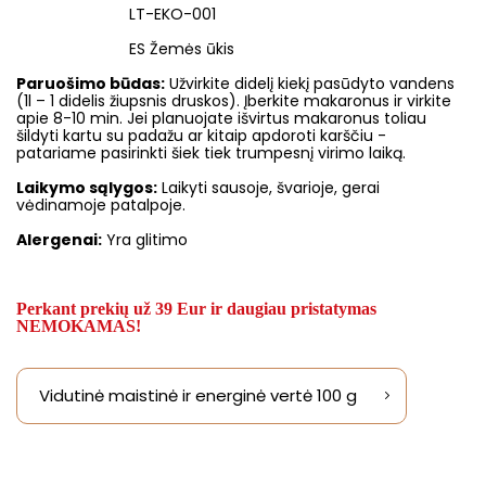
LT-EKO-001
ES Žemės ūkis
Paruošimo būdas:
Užvirkite didelį kiekį pasūdyto vandens
(1l – 1 didelis žiupsnis druskos). Įberkite makaronus ir virkite
apie 8-10 min. Jei planuojate išvirtus makaronus toliau
šildyti kartu su padažu ar kitaip apdoroti karščiu -
patariame pasirinkti šiek tiek trumpesnį virimo laiką.
Laikymo sąlygos:
Laikyti sausoje, švarioje, gerai
vėdinamoje patalpoje.
Alergenai:
Yra glitimo
Perkant prekių už 39 Eur ir daugiau pristatymas
NEMOKAMAS!
Vidutinė maistinė ir energinė vertė 100 g