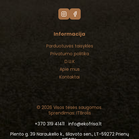
Informacija
Parduotuvės taisyklės
Privatumo politika
D.U.K
Apie mus
Kontaktai
© 2026 Visos tesės saugomos.
Sprendimas: ITBrolis
+370 319 41411
info@ekofrisa.lt
Plento g. 39 Naraukelio k., šilavoto sen., LT-59272 Prienų