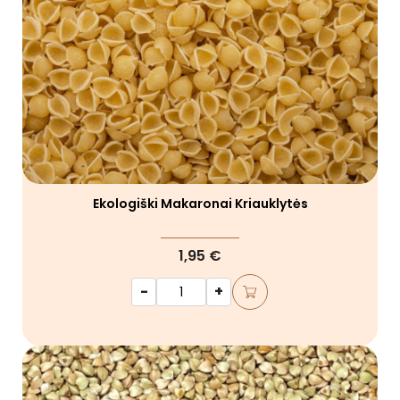
Ekologiški Makaronai Kriauklytės
1,95 €
-
+