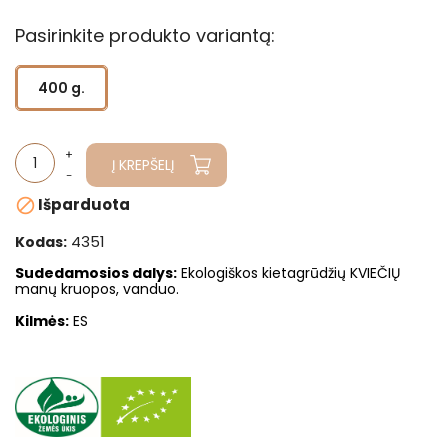
Pasirinkite produkto variantą:
400 g.
Į KREPŠELĮ
Išparduota

4351
Kodas:
Sudedamosios dalys
:
E
kologiškos kietagrūdžių KVIEČIŲ
manų kruopos, vanduo.
Kilmės:
ES