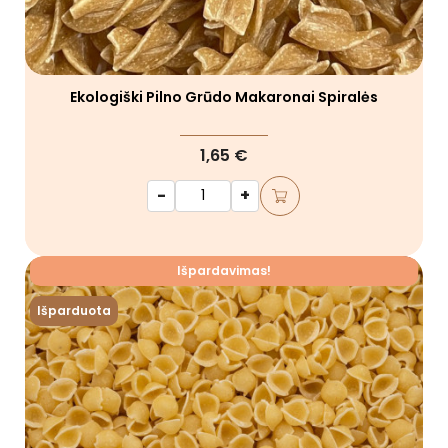
Ekologiški Pilno Grūdo Makaronai Spiralės
1,65 €
-
+
Išpardavimas!
Išparduota