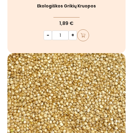
Ekologiškos Grikių Kruopos
1,89 €
-
+