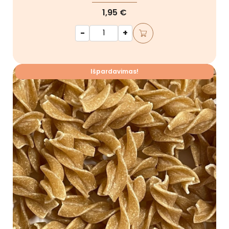
1,95 €
-
+
Išpardavimas!