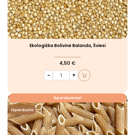
Ekologiška Bolivinė Balanda, Šviesi
4,50 €
-
+
Išpardavimas!
Išparduota