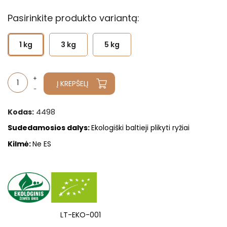
Pasirinkite produkto variantą:
1 kg
3 kg
5 kg
Į KREPŠELĮ
4498
Kodas:
Sudedamosios dalys
:
Ekologiški baltieji plikyti ryžiai
Kilm
ė
:
Ne ES
LT-EKO-001