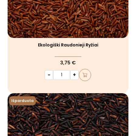
Ekologiški Raudonieji Ryžiai
3,75 €
-
+
Išparduota