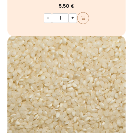
5,50 €
-
+