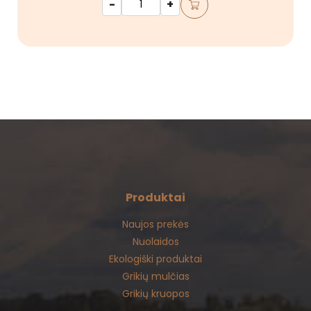
-
+
Produktai
Naujos prekės
Nuolaidos
Ekologiški produktai
Grikių mulčias
Grikių kruopos