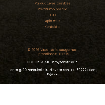
Parduotuvės taisyklės
Privatumo politika
D.U.K
Apie mus
Kontaktai
© 2026 Visos tesės saugomos.
Sprendimas: ITBrolis
+370 319 41411
info@ekofrisa.lt
Plento g. 39 Naraukelio k., šilavoto sen., LT-59272 Prienų
raj.sav.