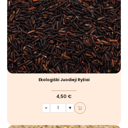
Ekologiški Juodieji Ryžiai
4,50 €
-
+