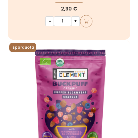
2,30 €
-
+
Išparduota