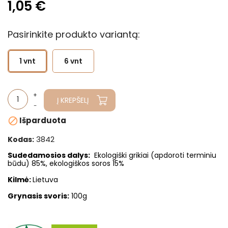
1,05 €
Pasirinkite produkto variantą:
1 vnt
6 vnt
Į KREPŠELĮ
Išparduota

3842
Kodas:
Sudedamosios dalys:
Ekologiški grikiai (apdoroti terminiu
būdu) 85%, ekologiškos soros 15%
Kilmė:
Lietuva
Grynasis svoris:
100g