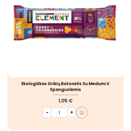
Ekologiškas Grikių Batonėlis Su Medumi Ir
Spanguolėmis
1,05 €
-
+