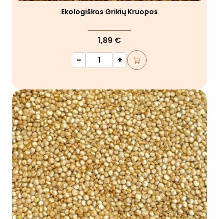
Ekologiškos Grikių Kruopos
1,89 €
-
+