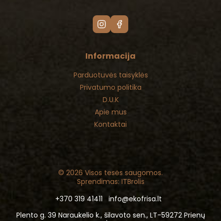
Informacija
Parduotuvės taisyklės
Privatumo politika
D.U.K
Apie mus
Kontaktai
© 2026 Visos tesės saugomos.
Sprendimas: ITBrolis
+370 319 41411
info@ekofrisa.lt
Plento g. 39 Naraukelio k., šilavoto sen., LT-59272 Prienų