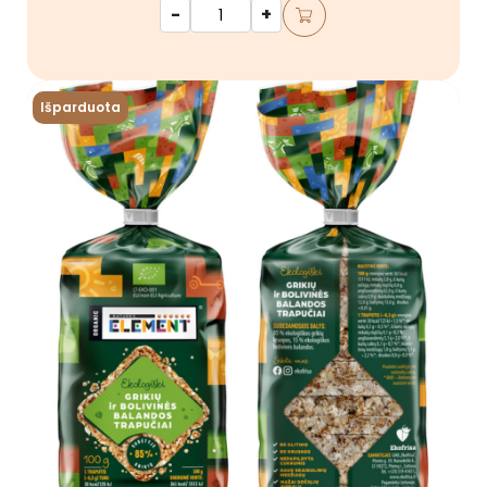
-
+
Išparduota