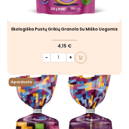
Ekologiška Pustų Grikių Granola Su Miško Uogomis
4,15 €
-
+
Išparduota