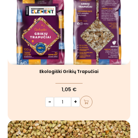
Ekologiški Grikių Trapučiai
1,05 €
-
+