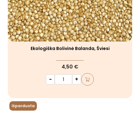
Ekologiška Bolivinė Balanda, Šviesi
4,50 €
-
+
Išparduota