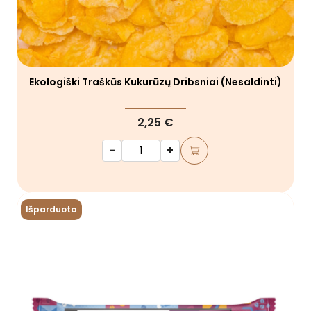
Ekologiški Traškūs Kukurūzų Dribsniai (nesaldinti)
2,25 €
-
+
Išparduota