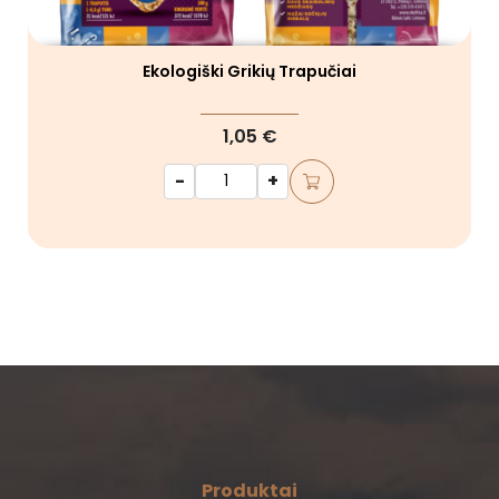
Ekologiški Grikių Trapučiai
1,05 €
-
+
Produktai