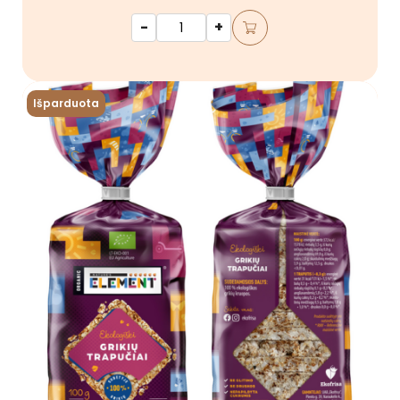
-
+
Išparduota