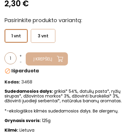
2,30 €
Pasirinkite produkto variantą:
1 vnt
3 vnt
Į KREPŠELĮ
Išparduota

3468
Kodas:
Sudedamosios dalys:
grikiai* 54%, datulių pasta*, ryžių
sirupas*, džiovintos morkos* 3%, džiovinti burokėliai* 3%,
džiovinti juodieji serbentai*, natūralus bananų aromatas.
*-ekologiškos kilmės sudedamosios dalys. Be alergenų.
Grynasis svoris:
125g
Kilmė:
Lietuva