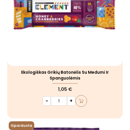
Ekologiškas Grikių Batonėlis Su Medumi Ir
Spanguolėmis
1,05 €
-
+
Išparduota