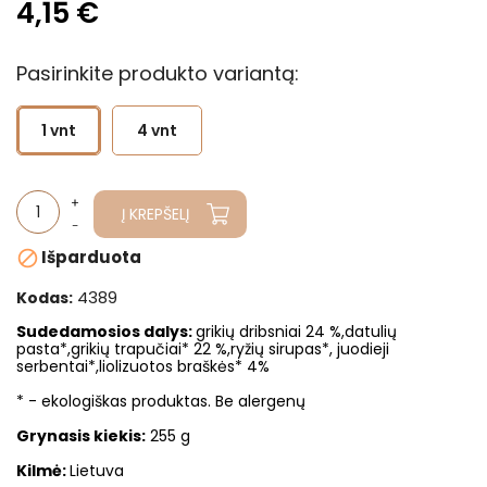
4,15 €
Pasirinkite produkto variantą:
1 vnt
4 vnt
Į KREPŠELĮ
Išparduota

4389
Kodas:
Sudedamosios dalys
:
grikių dribsniai 24 %,datulių
pasta*,grikių trapučiai* 22 %,ryžių sirupas*, juodieji
serbentai*,liolizuotos braškės* 4%
* - ekologiškas produktas. Be alergenų
Grynasis kiekis:
255 g
Kilmė:
Lietuva