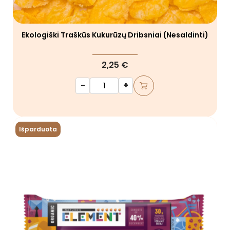
Ekologiški Traškūs Kukurūzų Dribsniai (nesaldinti)
2,25 €
-
+
Išparduota