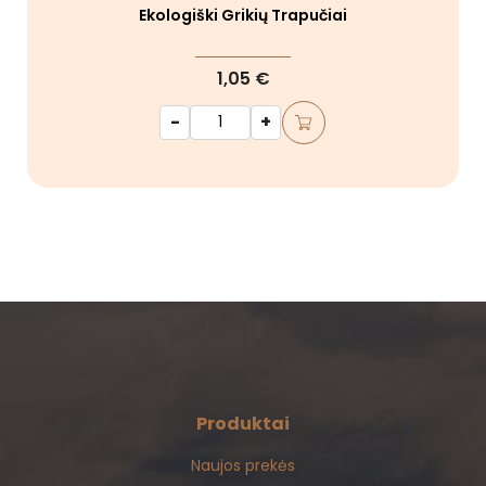
Ekologiški Grikių Trapučiai
1,05 €
-
+
Produktai
Naujos prekės