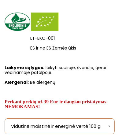
LT-EKO-001
ES ir ne ES Žemės ūkis
Laikymo sąlygos:
laikyti sausoje, švarioje, gerai
vėdinamoje patalpoje.
Alergenai:
Be alergenų
Perkant prekių už 39 Eur ir daugiau pristatymas
NEMOKAMAS!
Vidutinė maistinė ir energinė vertė 100 g