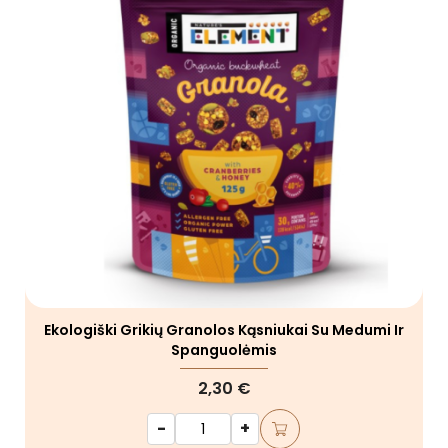
Ekologiški Grikių Granolos Kąsniukai Su Medumi Ir
Spanguolėmis
2,30 €
-
+