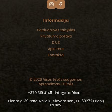
Informacija
Parduotuvės taisyklės
Privatumo politika
D.U.K
Apie mus
Kontaktai
© 2026 Visos tesės saugomos.
Sprendimas: ITBrolis
+370 319 41411
info@ekofrisa.lt
Plento g. 39 Naraukelio k., šilavoto sen., LT-59272 Prienų
raj.sav.