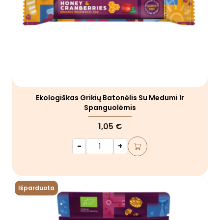
Ekologiškas Grikių Batonėlis Su Medumi Ir
Spanguolėmis
1,05 €
-
+
Išparduota