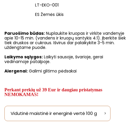
LT-EKO-001
ES Žemės ūkis
Paruošimo būdas:
Nuplaukite kruopas ir virkite vandenyje
apie 10-15 min. (vandens ir kruopų santykis 4:1). Įberkite šiek
tiek druskos ar cukraus. Išvirus dar palaikykite 3-5 min.
uždengtame puode.
Laikymo sąlygos:
Laikyti sausoje, švarioje, gerai
vėdinamoje patalpoje.
Alergenai:
Galimi glitimo pėdsakai
Perkant prekių už 39 Eur ir daugiau pristatymas
NEMOKAMAS!
Vidutinė maistinė ir energinė vertė 100 g