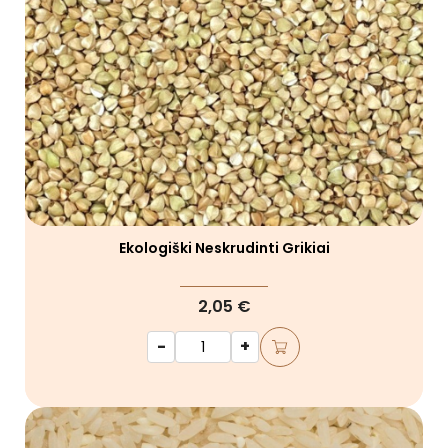
Ekologiški Neskrudinti Grikiai
2,05 €
-
+