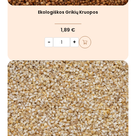
Ekologiškos Grikių Kruopos
1,89 €
-
+