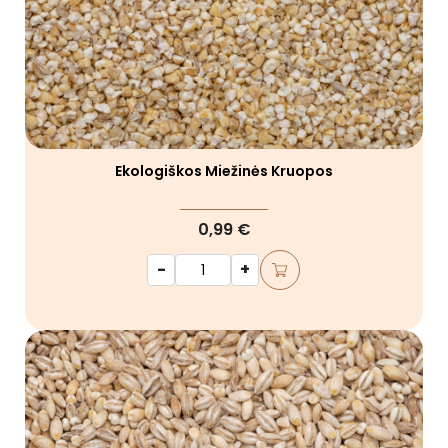
Ekologiškos Miežinės Kruopos
0,99 €
-
+