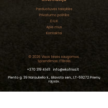
Parduotuvės taisyklės
Privatumo politika
D.U.K
Apie mus
Kontaktai
© 2026 Visos tesės saugomos.
Sprendimas: ITBrolis
+370 319 41411
info@ekofrisa.lt
Plento g. 39 Naraukelio k., šilavoto sen., LT-59272 Prienų
raj.sav.