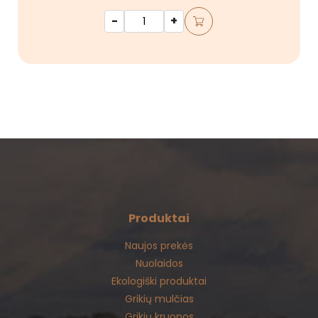
-
+
Produktai
Naujos prekės
Nuolaidos
Ekologiški produktai
Grikių mulčias
Grikių kruopos