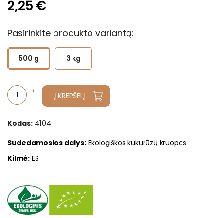
2,25 €
Pasirinkite produkto variantą:
500 g
3 kg
Į KREPŠELĮ
4104
Kodas:
Sudedamosios dalys
:
Ekologiškos kukurūzų kruopos
Kilmė:
ES