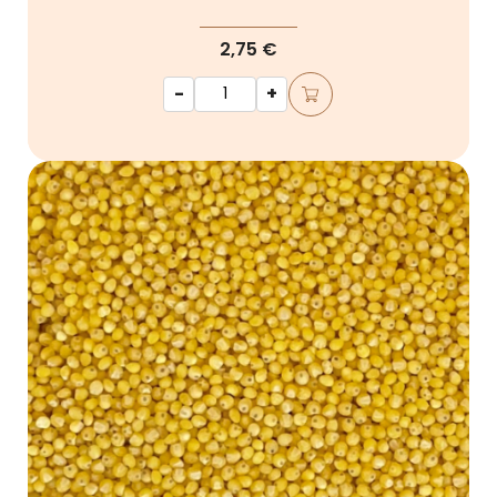
2,75 €
-
+