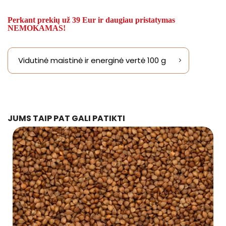
Perkant prekių už 39 Eur ir daugiau pristatymas
NEMOKAMAS!
Vidutinė maistinė ir energinė vertė 100 g
JUMS TAIP PAT GALI PATIKTI