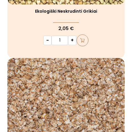
Ekologiški Neskrudinti Grikiai
2,05 €
-
+