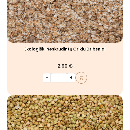
Ekologiški Neskrudintų Grikių Dribsniai
2,90 €
-
+