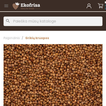

search
Pagrindinis
Grikių kruopos