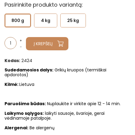
Pasirinkite produkto variantą:
800 g
4 kg
25 kg
Į KREPŠELĮ
2424
Kodas:
Sudedamosios dalys
:
Grikių kruopos (termiškai
apdorotos)
Kilmė:
Lietuva
Paruošimo būdas:
Nuplaukite ir virkite apie 12 - 14 min.
Laikymo sąlygos:
laikyti sausoje, švarioje, gerai
vėdinamoje patalpoje.
Alergenai:
Be alergenų