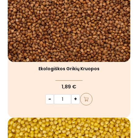
Ekologiškos Grikių Kruopos
1,89 €
-
+