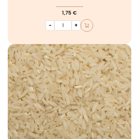
1,75 €
-
+