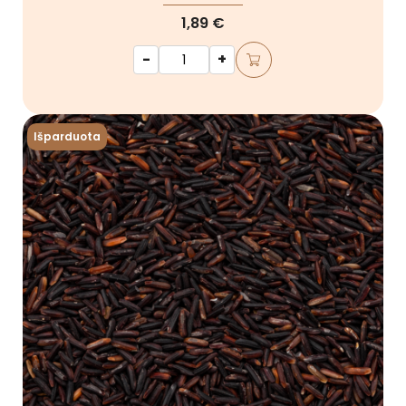
1,89 €
-
+
Išparduota