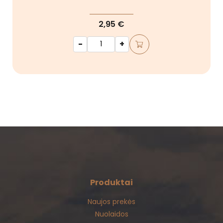
2,95 €
-
+
Produktai
Naujos prekės
Nuolaidos