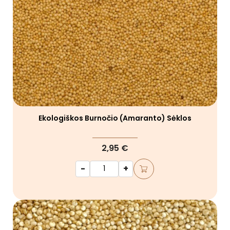
Ekologiškos Burnočio (amaranto) Sėklos
2,95 €
-
+