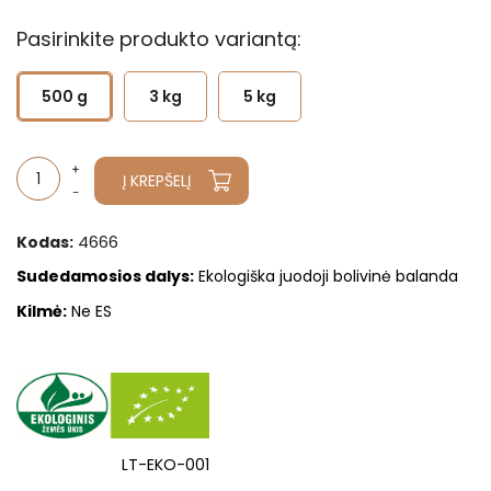
Pasirinkite produkto variantą:
500 g
3 kg
5 kg
Į KREPŠELĮ
4666
Kodas:
Sudedamosios dalys
:
Ekologiška juodoji bolivinė balanda
Kilmė:
Ne ES
LT-EKO-001