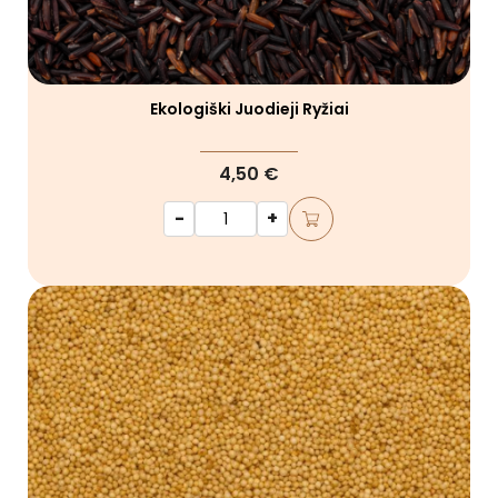
Ekologiški Juodieji Ryžiai
4,50 €
-
+