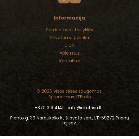
Informacija
Parduotuvės taisyklės
Privatumo politika
D.U.K
Apie mus
Kontaktai
© 2026 Visos tesės saugomos.
Sprendimas: ITBrolis
+370 319 41411
info@ekofrisa.lt
Plento g. 39 Naraukelio k., šilavoto sen., LT-59272 Prienų
raj.sav.