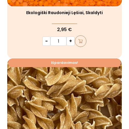
Ekologiški Raudonieji Lęšiai, Skaldyti
2,95 €
-
+
Išpardavimas!