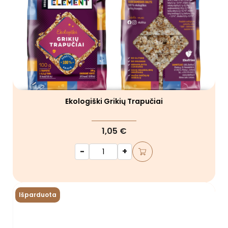
Ekologiški Grikių Trapučiai
1,05 €
-
+
Išparduota