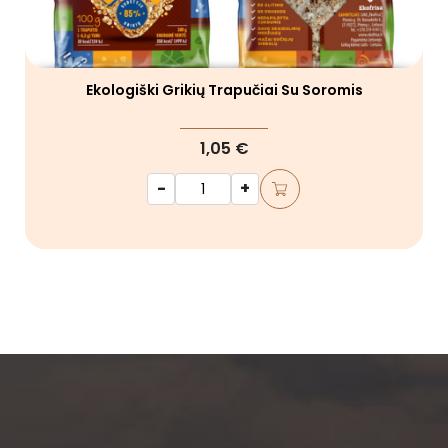
Ekologiški Grikių Trapučiai Su Soromis
1,05 €
-
+