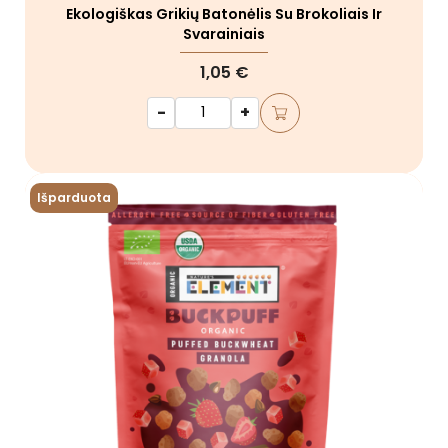
Ekologiškas Grikių Batonėlis Su Brokoliais Ir
Svarainiais
1,05 €
-
+
Išparduota