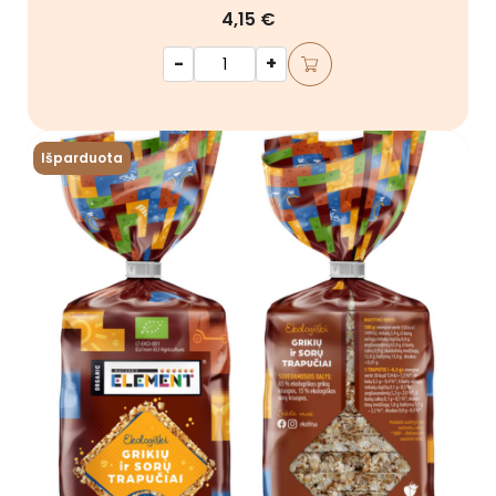
4,15 €
-
+
Išparduota