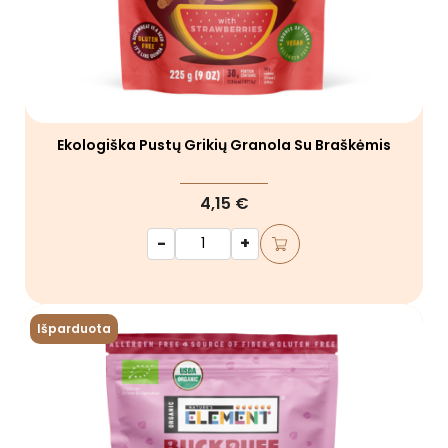
Ekologiška Pustų Grikių Granola Su Braškėmis
4,15 €
-
+
Išparduota