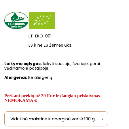
LT-EKO-001
ES ir ne ES Žemės ūkis
Laikymo sąlygos:
laikyti sausoje, švarioje, gerai
vėdinamoje patalpoje.
Alergenai:
Be alergenų
Perkant prekių už 39 Eur ir daugiau pristatymas
NEMOKAMAS!
Vidutinė maistinė ir energinė vertė 100 g