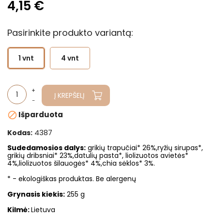
4,15 €
Pasirinkite produkto variantą:
1 vnt
4 vnt
Į KREPŠELĮ
Išparduota

4387
Kodas:
Sudedamosios dalys
:
grikių trapučiai* 26%,ryžių sirupas*,
grikių dribsniai* 23%,datulių pasta*, liolizuotos avietės*
4%,liolizuotos šilauogės* 4%,chia sėklos* 3%.
* - ekologiškas produktas. Be alergenų
Grynasis kiekis:
255 g
Kilmė:
Lietuva