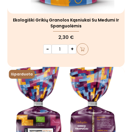
Ekologiški Grikių Granolos Kąsniukai Su Medumi Ir
Spanguolėmis
2,30 €
-
+
Išparduota