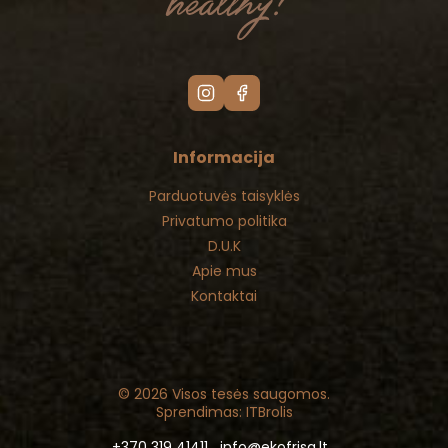
Informacija
Parduotuvės taisyklės
Privatumo politika
D.U.K
Apie mus
Kontaktai
© 2026 Visos tesės saugomos.
Sprendimas: ITBrolis
+370 319 41411
info@ekofrisa.lt