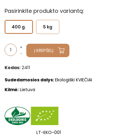
Pasirinkite produkto variantą:
400 g.
5 kg
Į KREPŠELĮ
2411
Kodas:
Sudedamosios dalys:
Ekologiški KVIEČIAI
Kilmė:
Lietuva
LT-EKO-001