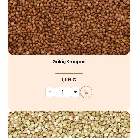
Grikių Kruopos
1,69 €
-
+