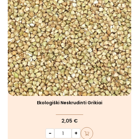
Ekologiški Neskrudinti Grikiai
2,05 €
-
+