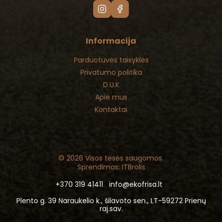
Informacija
Parduotuvės taisyklės
Privatumo politika
D.U.K
Apie mus
Kontaktai
© 2026 Visos tesės saugomos.
Sprendimas: ITBrolis
+370 319 41411
info@ekofrisa.lt
Plento g. 39 Naraukelio k., šilavoto sen., LT-59272 Prienų
raj.sav.