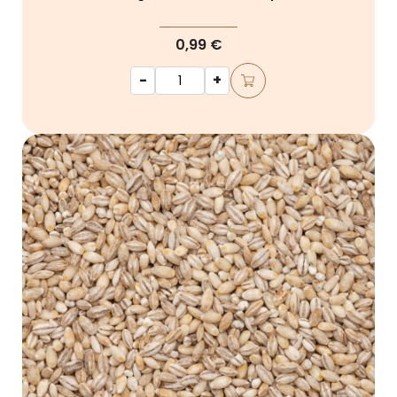
0,99 €
-
+