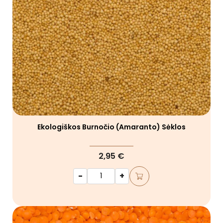
Ekologiškos Burnočio (amaranto) Sėklos
2,95 €
-
+